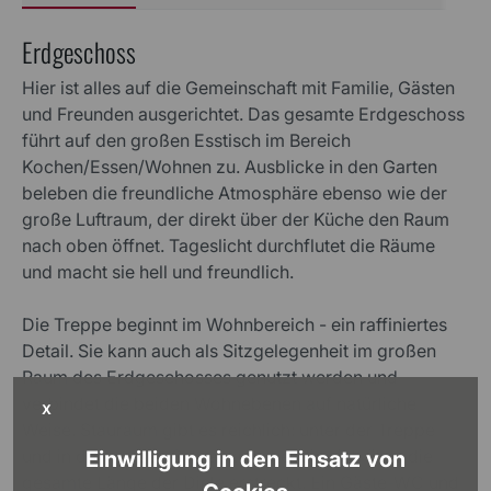
Erdgeschoss
Hier ist alles auf die Gemeinschaft mit Familie, Gästen
und Freunden ausgerichtet. Das gesamte Erdgeschoss
führt auf den großen Esstisch im Bereich
Kochen/Essen/Wohnen zu. Ausblicke in den Garten
beleben die freundliche Atmosphäre ebenso wie der
große Luftraum, der direkt über der Küche den Raum
nach oben öffnet. Tageslicht durchflutet die Räume
und macht sie hell und freundlich.
Die Treppe beginnt im Wohnbereich - ein raffiniertes
Detail. Sie kann auch als Sitzgelegenheit im großen
Raum des Erdgeschosses genutzt werden und
verbindet die beiden Wohnebenen auf natürliche
X
Weise. Stauraum gibt es reichlich: unter der Treppe
und in der großen Schranknische, die sich über die
Einwilligung in den Einsatz von
gesamte Länge der Diele erstreckt. Ein Gäste-WC und