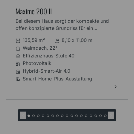
Maxime 200 II
Bei diesem Haus sorgt der kompakte und
offen konzipierte Grundriss für ein
wunderbar luftiges Wohngefühl. Dank der
135,59 m²
8,10 x 11,00 m
zahlreichen Fenster werden alle Räume mit
Walmdach, 22°
viel Licht geflutet. Auf der Gartenseite
Effizienzhaus-Stufe 40
öffnet sich das Haus mit vielen
Photovoltaik
Fensterflächen,
Hybrid-Smart-Air 4.0
Smart-Home-Plus-Ausstattung