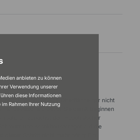
s
 Medien anbieten zu können
Ihrer Verwendung unserer
führen diese Informationen
 erreicht, wenn Sie eine Oberfläche gar nicht
ie im Rahmen Ihrer Nutzung
m Händewaschen. Bevor Sie damit beginnen
Armaturen zunächst den Hebelmischer
 Schmutz und Krankheitserreger auf die
 dieser Schritt nicht mehr nötig: Ein