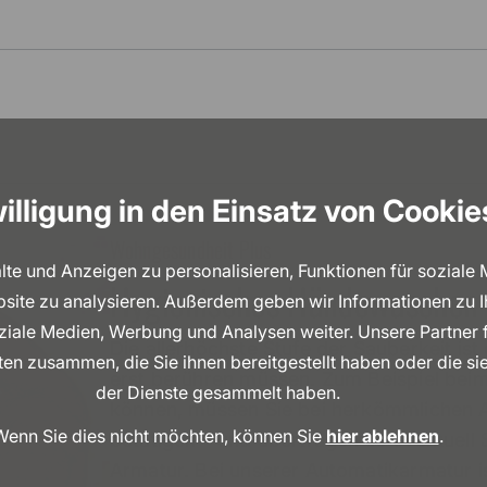
illigung in den Einsatz von Cookie
Wohngesundheit Plus
e und Anzeigen zu personalisieren, Funktionen für soziale
Hygienisches Händewaschen
bsite zu analysieren. Außerdem geben wir Informationen zu 
oziale Medien, Werbung und Analysen weiter. Unsere Partner 
Die allerhöchste Stufe der Sauberkeit ist
en zusammen, die Sie ihnen bereitgestellt haben oder die s
erst berühren müssen. Zum Beispiel bei
der Dienste gesammelt haben.
können, müssen Sie bei herkömmlichen 
Wenn Sie dies nicht möchten, können Sie
hier ablehnen
.
betätigen – und übertragen so eventuell
Armatur. Bei unserer Automatikarmatur ist