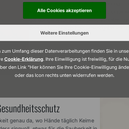
Infrarotsensor nimmt die Annäherung Ihr
Alle Cookies akzeptieren
sorgt die Armatur für Sauberkeit, ohne 
gilt übrigens für unsere beschichteten In
Beschichtung eine Keimweitergabe verhi
Weitere Einstellungen
 zum Umfang dieser Datenverarbeitungen finden Sie in uns
Ihr Plus: Automatische
re
Cookie-Erklärung
. Ihre Einwilligung ist freiwillig, für die
über den Link "Hier können Sie Ihre Cookie-Einwilligung änd
oder das Icon rechts unten widerrufen werden.
Gesundheitsschutz
rkeit genau da, wo Hände täglich Keime
ers sinnvoll, etwas für die Sauberkeit in