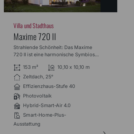
Villa und Stadthaus
Maxime 720 II
Strahlende Schönheit: Das Maxime
720 II ist eine harmonische Symbiose
aus Behaglichkeit und moderner
153 m²
10,10 x 10,10 m
Sachlichkeit. Die symmetrisch und
bündig angeordneten Fenster
Zeltdach, 25°
vermitteln Offenheit und Strenge
Effizienzhaus-Stufe 40
zugleich.
Photovoltaik
Hybrid-Smart-Air 4.0
Smart-Home-Plus-
Ausstattung