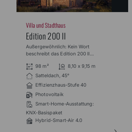
Villa und Stadthaus
Edition 200 II
Außergewöhnlich: Kein Wort
beschreibt das Edition 200 II
treffender. Geringe
98 m²
8,10 x 9,15 m
Flächenversiegelung,
Satteldach, 45°
Effizienzhaus-Stufe 40
Photovoltaik
Smart-Home-Ausstattung:
KNX-Basispaket
Hybrid-Smart-Air 4.0