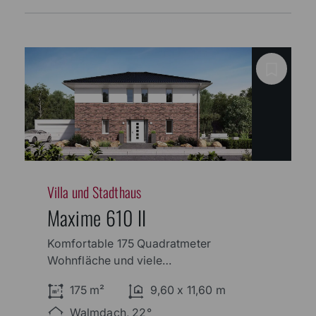
Villa und Stadthaus
Maxime 610 II
Komfortable 175 Quadratmeter
Wohnfläche und viele
architektonische Details
175 m²
9,60 x 11,60 m
kennzeichnen diesen Entwurf. Mit der
Wechselfassade,
Walmdach, 22°