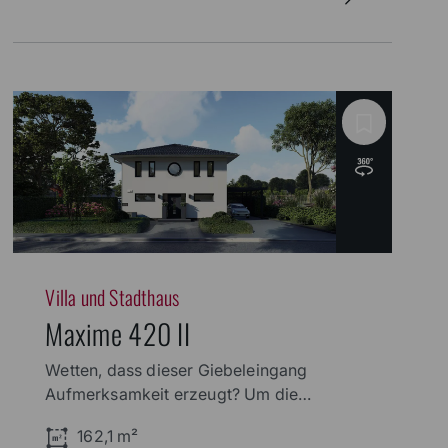
Villa und Stadthaus
Maxime 420 II
Wetten, dass dieser Giebeleingang
Aufmerksamkeit erzeugt? Um die
Privatsphäre zu wahren, wurde die
162,1 m²
Außenfassade zur Straße hin mit