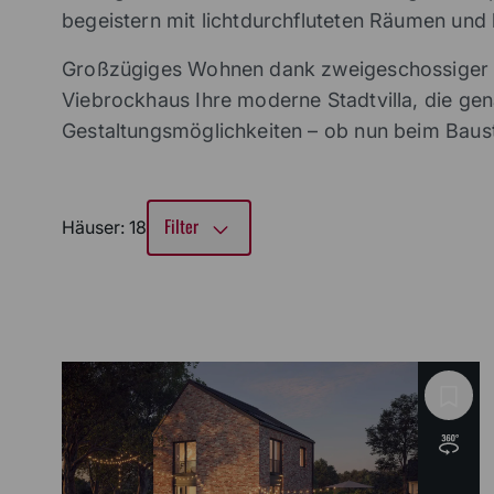
begeistern mit lichtdurchfluteten Räumen u
Großzügiges Wohnen dank zweigeschossiger Ba
Viebrockhaus Ihre moderne Stadtvilla, die gen
Gestaltungsmöglichkeiten – ob nun beim Baust
Filter
Häuser
:
18
Es wurden 18 Häuser gefunden.
Wohnfläche