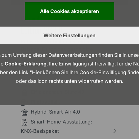
Alle Cookies akzeptieren
Villa und Stadthaus
Edition 360 II
Weitere Einstellungen
Kubische Klarheit in perfekter
Balance: Durch das geschickte
 zum Umfang dieser Datenverarbeitungen finden Sie in uns
Versetzen der Wohnebenen entsteht
170 m²
re
Cookie-Erklärung
. Ihre Einwilligung ist freiwillig, für die
eine Architektur mit
unverwechselbarem Profil. So modern
12,01 x 12,08 m
über den Link "Hier können Sie Ihre Cookie-Einwilligung änd
wie das Äußere ist auch der
oder das Icon rechts unten widerrufen werden.
Flachdach
Grundriss: Weite,
Effizienzhaus-Stufe 40
Photovoltaik
Hybrid-Smart-Air 4.0
Smart-Home-Ausstattung:
KNX-Basispaket