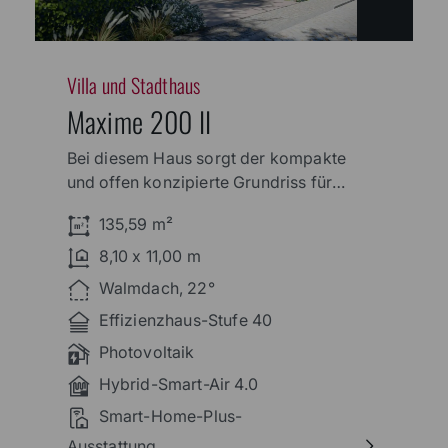
Villa und Stadthaus
Maxime 200 II
Bei diesem Haus sorgt der kompakte
und offen konzipierte Grundriss für
ein wunderbar luftiges Wohngefühl.
135,59 m²
Dank der zahlreichen Fenster werden
alle Räume mit viel Licht geflutet. Auf
8,10 x 11,00 m
der Gartenseite öffnet sich das Haus
Walmdach, 22°
mit vielen Fensterflächen,
Effizienzhaus-Stufe 40
Photovoltaik
Hybrid-Smart-Air 4.0
Smart-Home-Plus-
Ausstattung