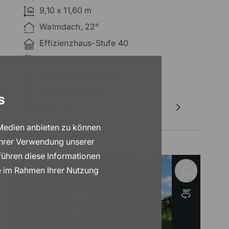
schmalen Fensterelementen gestaltet.
9,10 x 11,60 m
Walmdach, 22°
Effizienzhaus-Stufe 40
Photovoltaik
Hybrid-Smart-Air 4.0
Smart-Home-Plus-
s
Ausstattung
 Medien anbieten zu können
Ihrer Verwendung unserer
führen diese Informationen
ie im Rahmen Ihrer Nutzung