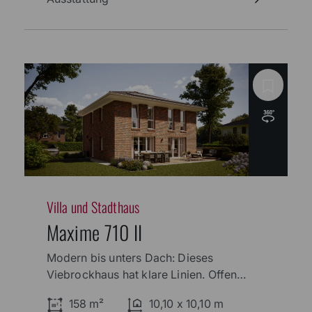
Villa und Stadthaus
Maxime 710 II
Modern bis unters Dach: Dieses
Viebrockhaus hat klare Linien. Offene
Übergänge zwischen Wohn-, Ess- und
158 m²
10,10 x 10,10 m
Kochbereich erzeugen einen