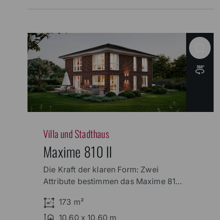
Villa und Stadthaus
Maxime 810 II
Die Kraft der klaren Form: Zwei
Attribute bestimmen das Maxime 810
II – Großzügigkeit und Modernität. Der
173 m²
Eingangsbereich, ein zentrales Entree
sowie die Lage der Treppe prägen die
10,60 x 10,60 m