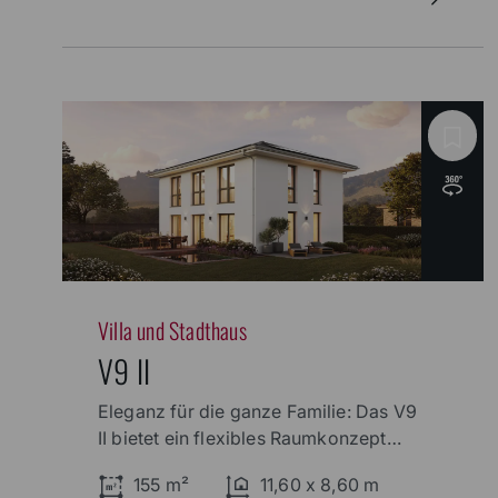
Villa und Stadthaus
V9 II
Eleganz für die ganze Familie: Das V9
II bietet ein flexibles Raumkonzept
und eine Architektur, die alle
155 m²
11,60 x 8,60 m
Ansprüche erfüllt.