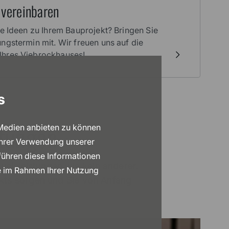
 vereinbaren
te Ideen zu Ihrem Bauprojekt? Bringen Sie
ngstermin mit. Wir freuen uns auf die
hres Viebrockhauses!
s
stungen
 Medien anbieten zu können
Ihrer Verwendung unserer
führen diese Informationen
usivleistungen wie kein anderer.
ie im Rahmen Ihrer Nutzung
ekts sorgen und Sie von Anfang