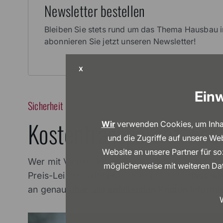
Newsletter bestellen
Bleiben Sie stets rund um das Thema Hausbau i
abonnieren Sie jetzt unseren Newsletter!
X
Einw
Sicherheit
Kostentransparenz, Fest
Wir
verwenden Cookies, um Inhalt
und die Zugriffe auf unsere We
Website an unsere Partner für s
Wer mit Viebrockhaus baut, erlebt eine entspa
möglicherweise mit weiteren Dat
Preis-Leistung bedeutet für uns auch, dass w
an genau über alle anfallenden Kosten inform