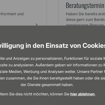
Beratungstermin
nformiert und
Haben Sie bereits ers
diese gern zum Beratu
gemeinsame Planung I
illigung in den Einsatz von Cookie
preis und viele Inklusivlei
e und Anzeigen zu personalisieren, Funktionen für soziale
bsite zu analysieren. Außerdem geben wir Informationen zu 
oziale Medien, Werbung und Analysen weiter. Unsere Partner 
nnte Bauphase. Wir bieten so viele Garantien und Inkl
en zusammen, die Sie ihnen bereitgestellt haben oder die s
ir für Kostentransparenz während des gesamten Proj
der Dienste gesammelt haben.
ieren - auch über sämtliche Baunebenkosten.
Wenn Sie dies nicht möchten, können Sie
hier ablehnen
.