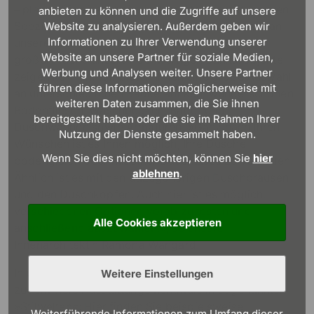
– planen Sie direkt bei der Bemusterung mit unseren
anbieten zu können und die Zugriffe auf unsere
SpezialistInnen Ihr individuelles Bad! Der Vorteil an
Website zu analysieren. Außerdem geben wir
Informationen zu Ihrer Verwendung unserer
unserer Bemusterungshalle ist, dass wir hier auf
Website an unsere Partner für soziale Medien,
großer Fläche unsere hochwertigen Sanitärobjekte
Werbung und Analysen weiter. Unsere Partner
zeigen können. Wir bieten Ihnen eine große Auswahl
führen diese Informationen möglicherweise mit
an unterschiedlichen Badkeramiken, wunderschönen
weiteren Daten zusammen, die Sie ihnen
Bodenfliesen, Waschbecken, Bade- und
bereitgestellt haben oder die sie im Rahmen Ihrer
Duschwannen sowie Armaturen. »Ganz nach Ihren
Nutzung der Dienste gesammelt haben.
Wünschen ist es Ihnen möglich, Ihre Dusche
Wenn Sie dies nicht möchten, können Sie
hier
bodengleich oder mit einer Duschtasse zu verbauen.
ablehnen
.
Ähnlich ist es mit den dazugehörigen Duschbrausen
und den Duschköpfen. Auch hier ist es möglich,
verschiedenen Optionen vorab zu testen und
Alle Cookies akzeptieren
anschließend auszuwählen.«, so unsere
Innenarchitektin Ramona Wangard.
In unseren Bemusterungszentren präsentieren wir
Weitere Einstellungen
zudem viele Ausstattungsmerkmale in sogenannten
»Stilwelten«: Hier finden Sie beispielsweise
Weiterführende Informationen zum Umfang dieser