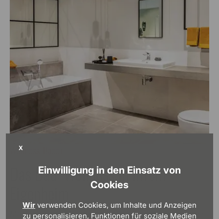
Wellness-Bäder
X
Das Bad: Wellness in Ihrem
Einwilligung in den Einsatz von
Cookies
Eigenheim
Wir
verwenden Cookies, um Inhalte und Anzeigen
Machen Sie aus Ihrem neuen Bad eine Wellness-Oase
zu personalisieren, Funktionen für soziale Medien