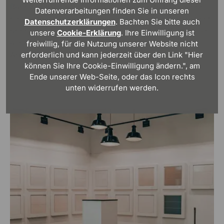
Badezimmerlösungen mit etlichen Einzelbausteinen,
Datenverarbeitungen finden Sie in unseren
die perfekt zusammenpassen. Extravagant, puristisch
Datenschutzerklärungen
. Bachten Sie bitte auch
oder vielleicht im skandinavischen Look? Wählen Sie
unsere
Cookie-Erklärung
. Ihre Einwilligung ist
aus stilsicher arrangierten Badobjekten und
freiwillig, für die Nutzung unserer Website nicht
Armaturen!
erforderlich und kann jederzeit über den Link "Hier
können Sie Ihre Cookie-Einwilligung ändern.", am
Ende unserer Web-Seite, oder das Icon rechts
unten widerrufen werden.