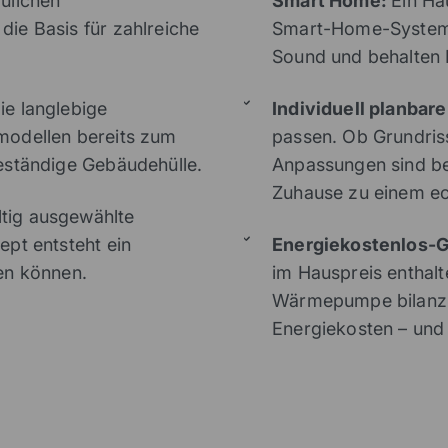
aulichen
Smart Home:
Ein Ha
ie Basis für zahlreiche
Smart-Home-Systemen 
Sound und behalten 
ie langlebige
Individuell planbar
modellen bereits zum
passen. Ob Grundriss
eständige Gebäudehülle.
Anpassungen sind be
Zuhause zu einem ec
tig ausgewählte
pt entsteht ein
Energiekostenlos-G
en können.
im Hauspreis enthalt
Wärmepumpe bilanzie
Energiekosten – und 