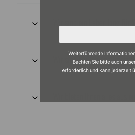
Wir sind ein Leben lang für 
Weiterführende Informationen
Wir sind ehrlich und transpa
Bachten Sie bitte auch unse
erforderlich und kann jederzeit 
Wir bieten Ihnen alles aus e