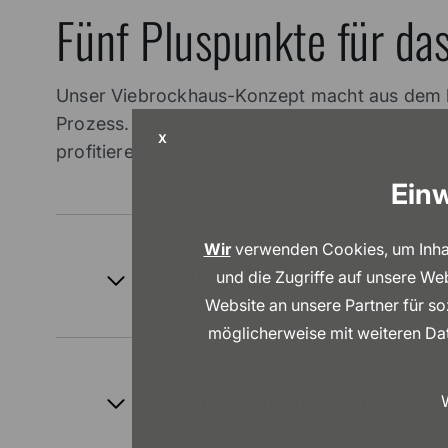
Fünf Pluspunkte für da
Unser Viebrockhaus-Konzept macht aus dem k
Prozess. Dabei schöpfen wir aus über siebzig 
X
profitieren von fünf einzigartigen Pluspunkten:
Einw
Wir
verwenden Cookies, um Inhalt
Wir bieten höchste Bauquali
und die Zugriffe auf unsere We
Website an unsere Partner für s
möglicherweise mit weiteren Dat
Wir bauen zukunftsfähige H