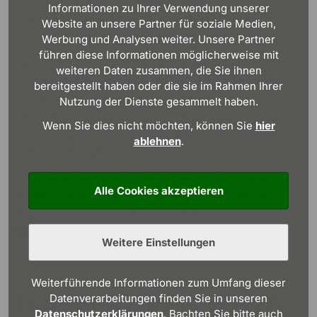
die Sanitäranlagen und
Heizsysteme
werden
Informationen zu Ihrer Verwendung unserer
finalisiert, sodass alle technischen Einrichtungen
Website an unsere Partner für soziale Medien,
vollständig funktionstüchtig sind.
Werbung und Analysen weiter. Unsere Partner
führen diese Informationen möglicherweise mit
Parallel dazu findet die Vorabnahme statt.
weiteren Daten zusammen, die Sie ihnen
Gemeinsam prüfen wir jedes Detail, damit alles Ihren
bereitgestellt haben oder die sie im Rahmen Ihrer
Vorstellungen entspricht. Dies gibt Ihnen die
Nutzung der Dienste gesammelt haben.
Möglichkeit, letzte Fragen zu klären oder
Wenn Sie dies nicht möchten, können Sie
hier
Anpassungen zu besprechen, bevor die
ablehnen
.
Schlüsselübergabe erfolgt.
Auch im Außenbereich wird in dieser Phase Hand
Alle Cookies akzeptieren
angelegt: Die letzten Arbeiten an der Fassade werden
abgeschlossen, und falls vereinbart, können erste
Maßnahmen zur Gestaltung des Gartens
oder der
Weitere Einstellungen
Einfahrt erfolgen.
Weiterführende Informationen zum Umfang dieser
Bauzeit 13. Woche: Qualität schwarz auf
Datenverarbeitungen finden Sie in unseren
Datenschutzerklärungen
. Bachten Sie bitte auch