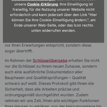
weiß – die Schlüsselübergabe
unsere
Cookie-Erklärung
. Ihre Einwilligung ist
freiwillig, für die Nutzung unserer Website nicht
In der dreizehnten und letzten Bauzeit-Woche erreicht
erforderlich und kann jederzeit über den Link "Hier
Ihr Bauprojekt seinen Höhepunkt: die
können Sie Ihre Cookie-Einwilligung ändern.", am
Schlüsselübergabe. Doch vor diesem bedeutenden
Ende unserer Web-Seite, oder das Icon rechts
Moment wird Ihr Viebrockhaus einer umfassenden
unten widerrufen werden.
Qualitätsprüfung unterzogen. Diese finale Kontrolle
garantiert, dass Sie ein Zuhause erhalten, das nicht
nur Ihren Erwartungen entspricht, sondern diese
sogar übertrifft.
Im Rahmen der
Schlüsselübergabe
erhalten Sie nicht
nur die Schlüssel zu Ihrem neuen Zuhause, sondern
auch eine ausführliche Dokumentation aller
Bauphasen und Qualitätsprüfungen – Qualität
schwarz auf weiß. Dieses Protokoll gibt Ihnen die
Sicherheit, dass alle Arbeiten präzise und
ordnungsgemäß durchgeführt wurden. Zudem
nehmen wir uns Zeit, Ihnen alle wichtigen Funktionen
Ihres Hauses zu erklären, von der Heizungsanlage bis