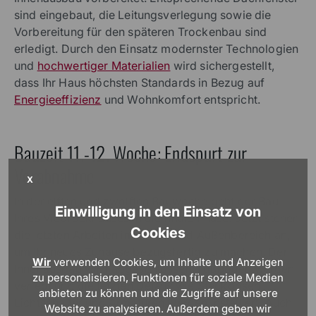
sind eingebaut, die Leitungsverlegung sowie die
Vorbereitung für den späteren Trockenbau sind
erledigt. Durch den Einsatz modernster Technologien
und
hochwertiger Materialien
wird sichergestellt,
dass Ihr Haus höchsten Standards in Bezug auf
Energieeffizienz
und Wohnkomfort entspricht.
Bauzeit 11.-12. Woche: Endspurt zur
Vorabnahme
X
In der elften und zwölften Bauwoche geht der Bau
Einwilligung in den Einsatz von
Ihres Viebrockhauses in die finale Phase. Jetzt stehen
Cookies
die letzten Arbeiten im Innen- und Außenbereich an,
um Ihr neues Zuhause bezugsfertig zu machen. Der
Wir
verwenden Cookies, um Inhalte und Anzeigen
Innenausbau wird abgeschlossen: Fußböden werden
zu personalisieren, Funktionen für soziale Medien
verlegt und die letzten Details wie Steckdosen,
anbieten zu können und die Zugriffe auf unsere
Lichtschalter und Armaturen werden installiert. Auch
Website zu analysieren. Außerdem geben wir