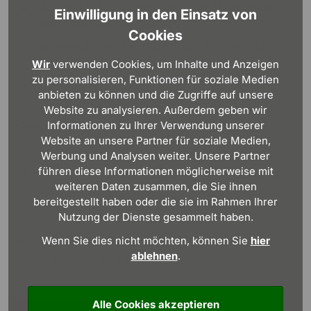
Montag bis Freitag von 09:00 bis 17:30 Uhr und
Einwilligung in den Einsatz von
nach Vereinbarung
Cookies
an gesetzlichen Feiertagen,
von Karfreitag bis
Ostermontag*, Tag der Arbeit*,
Christi
Wir
verwenden Cookies, um Inhalte und Anzeigen
Himmelfahrt*, Pfingsten*,
von Heiligabend bis
zu personalisieren, Funktionen für soziale Medien
anbieten zu können und die Zugriffe auf unsere
Neujahr geschlossen
Website zu analysieren. Außerdem geben wir
Informationen zu Ihrer Verwendung unserer
*Termine nach vorheriger Vereinbarung möglich
Website an unsere Partner für soziale Medien,
Werbung und Analysen weiter. Unsere Partner
führen diese Informationen möglicherweise mit
Graf-Zeppelin-Ring 6, 48346 Ostbevern
weiteren Daten zusammen, die Sie ihnen
bereitgestellt haben oder die sie im Rahmen Ihrer
+49 2532 95890
Nutzung der Dienste gesammelt haben.
beratungsbuero-ostbevern (at)
Wenn Sie dies nicht möchten, können Sie
hier
ablehnen
.
viebrockhaus.de
Alle Cookies akzeptieren