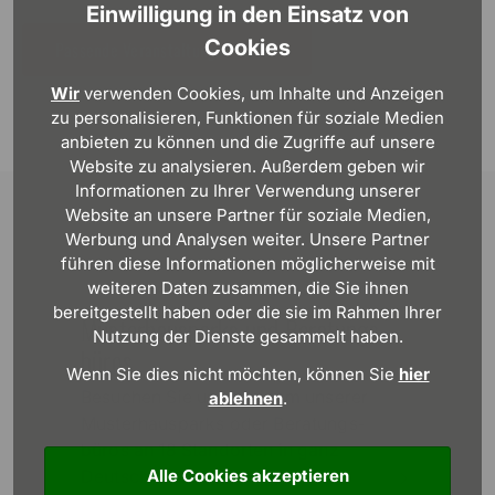
Einwilligung in den Einsatz von
Cookies
Passende Veranstaltungen finden
Wir
verwenden Cookies, um Inhalte und Anzeigen
zu personalisieren, Funktionen für soziale Medien
anbieten zu können und die Zugriffe auf unsere
Website zu analysieren. Außerdem geben wir
Informationen zu Ihrer Verwendung unserer
Website an unsere Partner für soziale Medien,
Werbung und Analysen weiter. Unsere Partner
führen diese Informationen möglicherweise mit
weiteren Daten zusammen, die Sie ihnen
bereitgestellt haben oder die sie im Rahmen Ihrer
Muster­haus­parks und Beratungs­
Nutzung der Dienste gesammelt haben.
büros
Wenn Sie dies nicht möchten, können Sie
hier
Besuchen Sie uns in einem unserer
ablehnen
.
Muster­haus­parks oder Beratungs­
büros an 18 Stand­orten in ganz
Alle Cookies akzeptieren
Deutschland!