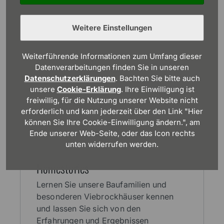
Weitere Einstellungen
Veran­stal­tungen
Weiterführende Informationen zum Umfang dieser
Datenverarbeitungen finden Sie in unseren
Erleben Sie unsere spannenden
Datenschutzerklärungen
. Bachten Sie bitte auch
Bauherren­seminare und Veranstal­
unsere
Cookie-Erklärung
. Ihre Einwilligung ist
tungen rund um das Thema Haus­bau
freiwillig, für die Nutzung unserer Website nicht
live vor Ort.
erforderlich und kann jederzeit über den Link "Hier
können Sie Ihre Cookie-Einwilligung ändern.", am
Ende unserer Web-Seite, oder das Icon rechts
unten widerrufen werden.
Home­stories
Lernen Sie unsere Baufamilien und
besonderen Viebrockhäuser kennen
und lassen Sie sich von den
Erfahrungen und Ergebnissen