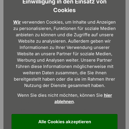
Einwilligung in den Einsatz von
Cookies
Wir
verwenden Cookies, um Inhalte und Anzeigen
Veran­stal­tungen
zu personalisieren, Funktionen für soziale Medien
anbieten zu können und die Zugriffe auf unsere
Erleben Sie unsere spannenden
Website zu analysieren. Außerdem geben wir
Bauherren­seminare und Veranstal­
Informationen zu Ihrer Verwendung unserer
tungen rund um das Thema Haus­bau
Website an unsere Partner für soziale Medien,
live vor Ort.
Werbung und Analysen weiter. Unsere Partner
führen diese Informationen möglicherweise mit
weiteren Daten zusammen, die Sie ihnen
bereitgestellt haben oder die sie im Rahmen Ihrer
Nutzung der Dienste gesammelt haben.
Home­stories
Wenn Sie dies nicht möchten, können Sie
hier
ablehnen
.
Lernen Sie unsere Baufamilien und
besonderen Viebrockhäuser kennen
und lassen Sie sich von den
Alle Cookies akzeptieren
Erfahrungen und Ergebnissen