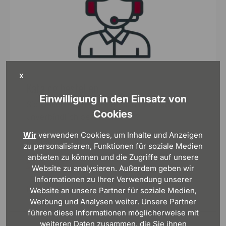
X
Katalog bestellen
Einwilligung in den Einsatz von
Sie wollen noch mehr wissen oder sich
Cookies
unverbindlich beraten lassen?
Wir
verwenden Cookies, um Inhalte und Anzeigen
Kostenlose Hotline:
zu personalisieren, Funktionen für soziale Medien
anbieten zu können und die Zugriffe auf unsere
0800 8991000
Website zu analysieren. Außerdem geben wir
Informationen zu Ihrer Verwendung unserer
Kostenlosen Katalog bestellen
Website an unsere Partner für soziale Medien,
Werbung und Analysen weiter. Unsere Partner
führen diese Informationen möglicherweise mit
weiteren Daten zusammen, die Sie ihnen