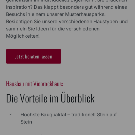
Telefon +49 51 6297580
Immer in Ihrer Nähe: Besuchen Sie uns in unseren
Beratungsbüros in Hamburg, Lüneburg oder
Hildesheim. In einem persönlichen Termin
beantworten wir Ihnen gern all Ihre Fragen rund um
Ihren Hausbau in Bremen und planen mit Ihnen
gemeinsam Ihr individuelles Eigenheim. Sie brauchen
Inspiration? Das klappt besonders gut während eines
Besuchs in einem unserer Musterhausparks.
Besichtigen Sie unsere verschiedenen Haustypen und
sammeln Sie Ideen für die verschiedenen
Möglichkeiten!
Jetzt beraten lassen