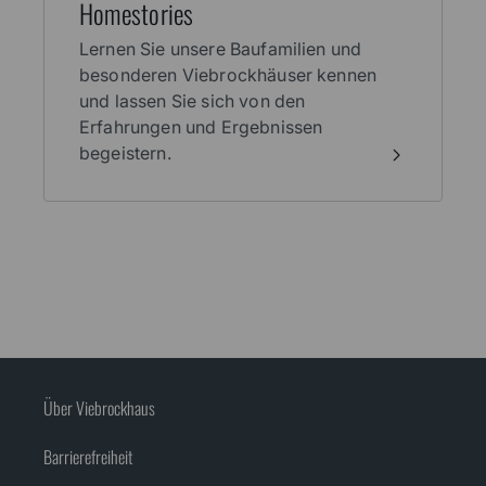
Erleben Sie unsere spannenden
Bauherren­seminare und Veranstal­
tungen rund um das Thema Haus­bau
live vor Ort.
Home­stories
Lernen Sie unsere Baufamilien und
besonderen Viebrockhäuser kennen
und lassen Sie sich von den
Erfahrungen und Ergebnissen
begeistern.