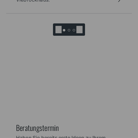
Tipps für den Hausbau
Ein Haus zu bauen ist ein großer Schritt,
der viele Entscheidungen erfordert. Unser
Ratgeber unterstützt Sie mit zahlreichen
Hausbau-Tipps auf dem Weg zu Ihrem
Viebrockhaus.