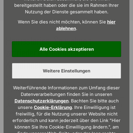
bereitgestellt haben oder die sie im Rahmen Ihrer
Nutzung der Dienste gesammelt haben.
Wenn Sie dies nicht möchten, können Sie
hier
ablehnen
.
Homestories: So wohnen
zufriedene Viebrockhaus-
Alle Cookies akzeptieren
KundInnen
Weitere Einstellungen
Inspiration für Ihren Hausbau in Bremen gesucht?
Besuchen Sie mit unseren Roomtour-Videos
Weiterführende Informationen zum Umfang dieser
unterschiedliche Häuser und finden Sie heraus, wie
Datenverarbeitungen finden Sie in unseren
die einzelnen Bauphasen abliefen. So können Sie am
Datenschutzerklärungen
. Bachten Sie bitte auch
„lebenden Objekt“ entdecken, was den Hausbau mit
unsere
Cookie-Erklärung
. Ihre Einwilligung ist
Viebrockhaus so besonders macht – und sich Ideen
freiwillig, für die Nutzung unserer Website nicht
für Ihre eigene Immobilie holen.
erforderlich und kann jederzeit über den Link "Hier
können Sie Ihre Cookie-Einwilligung ändern.", am