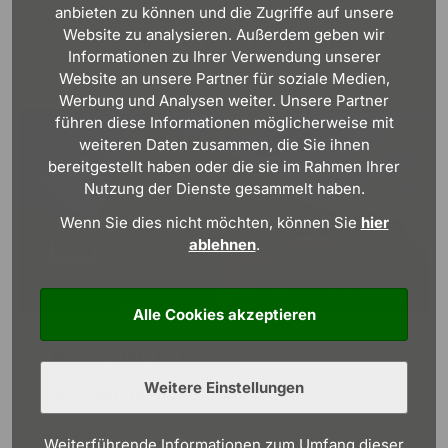
anbieten zu können und die Zugriffe auf unsere
Bau eines Massivhauses mit Viebrockhaus so
Website zu analysieren. Außerdem geben wir
besonders macht – und sich Ideen für Ihr eigenes
Informationen zu Ihrer Verwendung unserer
Traumhaus abholen.
Website an unsere Partner für soziale Medien,
Werbung und Analysen weiter. Unsere Partner
führen diese Informationen möglicherweise mit
weiteren Daten zusammen, die Sie ihnen
bereitgestellt haben oder die sie im Rahmen Ihrer
Nutzung der Dienste gesammelt haben.
Wenn Sie dies nicht möchten, können Sie
hier
ablehnen
.
Alle Cookies akzeptieren
Maxime 300 - bei Duisburg
Wohnen mit besonderem Spirit
Weitere Einstellungen
Weiterführende Informationen zum Umfang dieser