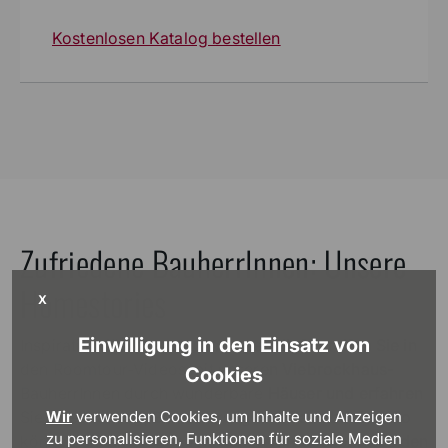
Kostenlosen Katalog bestellen
Zufriedene BauherrInnen: Unsere
Homestories
X
Einwilligung in den Einsatz von
Inspiration für Ihren Hausbau gefällig? Streifen Sie in
den Roomtour-Videos mit unseren Viebrockhaus-
Cookies
BauherrInnen durch wun­der­bare Häuser und erfahren
Wir
verwenden Cookies, um Inhalte und Anzeigen
Sie, wie Planung, Bemusterung und Bau abliefen. So
zu personalisieren, Funktionen für soziale Medien
können Sie am „lebenden Objekt“ ent­decken, was den