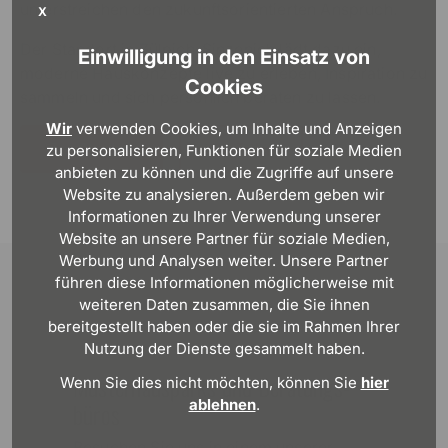
unterstreichen den zukunftsorientierten Anspruch.
X
Der Standort in Zülpich-Sinzenich lädt dazu ein,
Einwilligung in den Einsatz von
moderne Hauskonzepte live zu erleben, Inspiration zu
Cookies
sammeln und sich persönlich beraten zu lassen.
Wir
verwenden Cookies, um Inhalte und Anzeigen
Teilen
Zum Standort
zu personalisieren, Funktionen für soziale Medien
anbieten zu können und die Zugriffe auf unsere
Website zu analysieren. Außerdem geben wir
Informationen zu Ihrer Verwendung unserer
Website an unsere Partner für soziale Medien,
Werbung und Analysen weiter. Unsere Partner
führen diese Informationen möglicherweise mit
weiteren Daten zusammen, die Sie ihnen
bereitgestellt haben oder die sie im Rahmen Ihrer
Nutzung der Dienste gesammelt haben.
Muster­haus­parks und Beratungs­
Wenn Sie dies nicht möchten, können Sie
hier
ablehnen
.
büros
Besuchen Sie uns in einem unserer