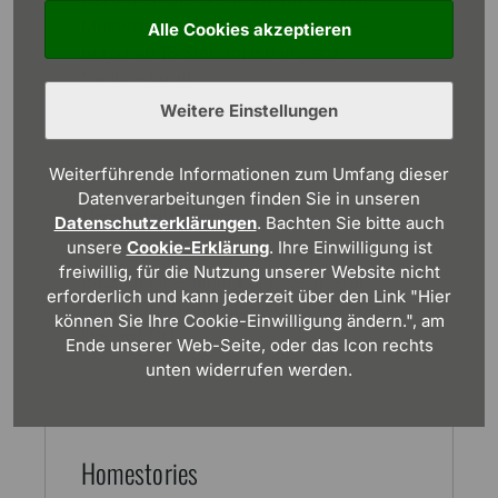
Muster­haus­parks oder Beratungs­
Alle Cookies akzeptieren
büros an 18 Stand­orten in ganz
Deutschland!
Weitere Einstellungen
Weiterführende Informationen zum Umfang dieser
Datenverarbeitungen finden Sie in unseren
Veran­stal­tungen
Datenschutzerklärungen
. Bachten Sie bitte auch
unsere
Cookie-Erklärung
. Ihre Einwilligung ist
Erleben Sie unsere spannenden
freiwillig, für die Nutzung unserer Website nicht
Bauherren­seminare und Veranstal­
erforderlich und kann jederzeit über den Link "Hier
tungen rund um das Thema Haus­bau
können Sie Ihre Cookie-Einwilligung ändern.", am
live vor Ort.
Ende unserer Web-Seite, oder das Icon rechts
unten widerrufen werden.
Home­stories