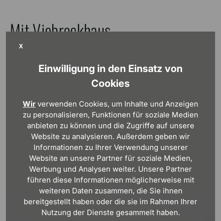
Mit Viebrockhaus
zukunftsorientiert bauen
X
Einwilligung in den Einsatz von
Durch die Verwendung von Anbau- und Flexmodulen
Cookies
können verschiedene Wohnbedürfnisse erfüllt
werden, wie beispielsweise die
Erweiterung
des
Wir
verwenden Cookies, um Inhalte und Anzeigen
Wohnraumes, die Schaffung einer
Einliegerwohnung
zu personalisieren, Funktionen für soziale Medien
oder die Ergänzung um eine zweite abgeschlossene
anbieten zu können und die Zugriffe auf unsere
Wohneinheit. Unsere Module bieten eine vorteilhafte
Website zu analysieren. Außerdem geben wir
Grundlage zu attraktiven Konditionen und werden
Informationen zu Ihrer Verwendung unserer
beim Hausbau direkt mit gebaut, um den Grundriss im
Website an unsere Partner für soziale Medien,
Erdgeschoss zu erweitern.
Werbung und Analysen weiter. Unsere Partner
führen diese Informationen möglicherweise mit
weiteren Daten zusammen, die Sie ihnen
bereitgestellt haben oder die sie im Rahmen Ihrer
Nutzung der Dienste gesammelt haben.