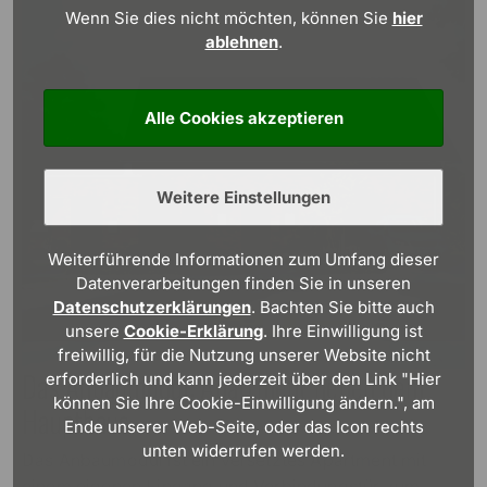
Wenn Sie dies nicht möchten, können Sie
hier
ablehnen
.
Alle Cookies akzeptieren
Weitere Einstellungen
Weiterführende Informationen zum Umfang dieser
Datenverarbeitungen finden Sie in unseren
Datenschutzerklärungen
. Bachten Sie bitte auch
unsere
Cookie-Erklärung
. Ihre Einwilligung ist
freiwillig, für die Nutzung unserer Website nicht
Das Anbaumodul: Apartment neben dem
erforderlich und kann jederzeit über den Link "Hier
können Sie Ihre Cookie-Einwilligung ändern.", am
Haupthaus
Ende unserer Web-Seite, oder das Icon rechts
unten widerrufen werden.
Das Anbaumodul ist ein versetztes Apartment mit
einem eigenen Eingang und Verbindungstür zum