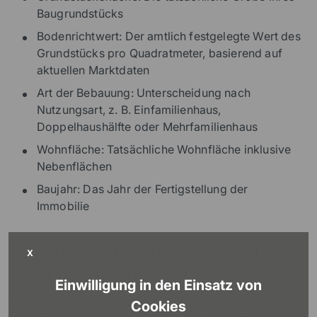
Baugrundstücks
Bodenrichtwert: Der amtlich festgelegte Wert des
Grundstücks pro Quadratmeter, basierend auf
aktuellen Marktdaten
Art der Bebauung: Unterscheidung nach
Nutzungsart, z. B. Einfamilienhaus,
Doppelhaushälfte oder Mehrfamilienhaus
Wohnfläche: Tatsächliche Wohnfläche inklusive
Nebenflächen
Baujahr: Das Jahr der Fertigstellung der
Immobilie
Grundsteuer für den Hausbau seit 2025:
X
Das neue 3-Schritt-Modell
Einwilligung in den Einsatz von
Seit dem 1. Januar ergibt sich die Grundsteuer nach
Cookies
dem Bundes- oder Ländermodell aus drei Faktoren: