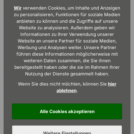
Wir
verwenden Cookies, um Inhalte und Anzeigen
Grundsteuerwert (gemäß Grundstücksfläche,
zu personalisieren, Funktionen für soziale Medien
Bodenrichtwert und Bebauung)
anbieten zu können und die Zugriffe auf unsere
Website zu analysieren. Außerdem geben wir
Steuermesszahl (variiert nach Grundstücksart:
Informationen zu Ihrer Verwendung unserer
0,31 % für Wohngrundstücke)
Website an unsere Partner für soziale Medien,
Kommunaler Hebesatz
Werbung und Analysen weiter. Unsere Partner
führen diese Informationen möglicherweise mit
Somit berechnet sich die Grundsteuer anhand dieser
weiteren Daten zusammen, die Sie ihnen
Formel:
bereitgestellt haben oder die sie im Rahmen Ihrer
Nutzung der Dienste gesammelt haben.
Wert des Grundbesitzes x Steuermesszahl x
Wenn Sie dies nicht möchten, können Sie
hier
Hebesatz
ablehnen
.
Mit der Grundsteuerreform ersetzt der
Grundsteuerwert den veralteten Einheitswert und
Alle Cookies akzeptieren
schafft mehr Marktgerechtigkeit.Auch nach
Inkrafttreten der Reform legen die Gemeinden
weiterhin eigene Hebesätze fest. Bei Bedarf können
Weitere Einstellungen
diese angepasst werden. Wichtig für BauherrInnen: