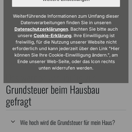
Auch bei einem Hausbau (Neubau) wird die
Grundsteuer künftig anhand dieser Kriterien ermittelt.
Weiterführende Informationen zum Umfang dieser
Neubauten werden nach Fertigstellung steuerlich
Datenverarbeitungen finden Sie in unseren
erfasst. Häufig geschieht dies automatisch,
Datenschutzerklärungen
. Bachten Sie bitte auch
möglicherweise erbittet das zuständige Finanzamt
unsere
Cookie-Erklärung
. Ihre Einwilligung ist
freiwillig, für die Nutzung unserer Website nicht
ergänzende Angaben.
erforderlich und kann jederzeit über den Link "Hier
können Sie Ihre Cookie-Einwilligung ändern.", am
Ende unserer Web-Seite, oder das Icon rechts
FAQ
unten widerrufen werden.
Das werden wir häufig zur
Grundsteuer beim Hausbau
gefragt
Wie hoch wird die Grundsteuer für mein Haus?