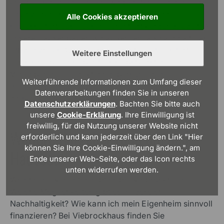
und bei Behördengängen, wir beraten auch rund um
Finanzierungsmöglichkeiten und bauen Ihr
Alle Cookies akzeptieren
schlüsselfertiges Haus in garantiert kurzer Bauzeit. All
unsere Häuser bauen wir außerdem als nachhaltiges
Effizienzhaus 40. 10 Jahre Garantie auf das fertige
Weitere Einstellungen
Haus sind bei uns ebenfalls selbstverständlich.
Vereinbaren Sie direkt Ihren persönlichen
Weiterführende Informationen zum Umfang dieser
Beratungstermin und planen Sie gemeinsam mit uns
Datenverarbeitungen finden Sie in unseren
Ihr schmales Haus!
Datenschutzerklärungen
. Bachten Sie bitte auch
unsere
Cookie-Erklärung
. Ihre Einwilligung ist
freiwillig, für die Nutzung unserer Website nicht
Weitere Ratgeber rund um den
erforderlich und kann jederzeit über den Link "Hier
können Sie Ihre Cookie-Einwilligung ändern.", am
Hausbau
Ende unserer Web-Seite, oder das Icon rechts
unten widerrufen werden.
Welche Bauvarianten gibt es bei Viebrockhaus?
Welche Möglichkeiten gibt es im Bereich
Nachhaltigkeit? Wie kann ich mein Eigenheim sinnvoll
finanzieren? Bei Viebrockhaus finden Sie