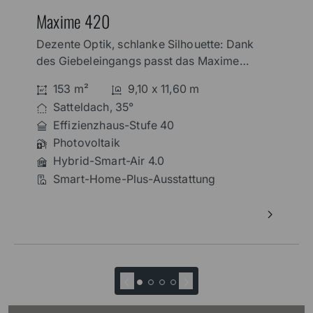
Maxime 420
Dezente Optik, schlanke Silhouette: Dank
des Giebeleingangs passt das Maxime
420 hervorragend auf schmale
153 m²
9,10 x 11,60 m
Grundstücke. Aufsehenerregend ist die
Satteldach, 35°
besondere Fensteroptik: Schmale Fenster
Effizienzhaus-Stufe 40
und Oberlichtelemente verleihen dem
Photovoltaik
Haus das gewisse Etwas.
Hybrid-Smart-Air 4.0
Smart-Home-Plus-Ausstattung