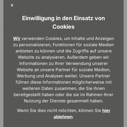
X
Mit Viebrockhaus ins individuelle
Einwilligung in den Einsatz von
Massiv-Traumhaus
Cookies
Wir
verwenden Cookies, um Inhalte und Anzeigen
Bauen Sie Jetzt Ihr schmales Haus – gemeinsam mit
zu personalisieren, Funktionen für soziale Medien
Ihrem kompetenten, erfahrenen Bauunternehmen: Seit
anbieten zu können und die Zugriffe auf unsere
mehr als 70 Jahren planen und bauen wir
Website zu analysieren. Außerdem geben wir
hochwertige, moderne und zukunftsfähige
Informationen zu Ihrer Verwendung unserer
Massivhäuser. Unsere durchdachten Grundrisse
Website an unsere Partner für soziale Medien,
verwenden wir dabei als Grundlage und planen so
Werbung und Analysen weiter. Unsere Partner
gemeinsam mit Ihnen genau die Immobilie, die ganz
führen diese Informationen möglicherweise mit
Ihren Anforderungen entspricht – von der Architektur
weiteren Daten zusammen, die Sie ihnen
und Fassade über die optimale Energieeffizienz bis
bereitgestellt haben oder die sie im Rahmen Ihrer
Nutzung der Dienste gesammelt haben.
hin zur passenden
Haustechnik
. Unsere BauherrInnen
schätzen nicht nur unsere Erfahrung, sondern auch
Wenn Sie dies nicht möchten, können Sie
hier
unseren berühmten Rundum-Sorglos-Service: Wir
ablehnen
.
unterstützen Sie nicht nur bei der Grundstückssuche