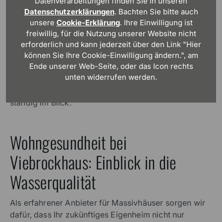
Datenverarbeitungen finden Sie in unseren
Intelligente Technologien ermöglichen heutzutage,
Datenschutzerklärungen
. Bachten Sie bitte auch
die Wasserqualität per Smartphone zu überwachen.
unsere
Cookie-Erklärung
. Ihre Einwilligung ist
So werden Sie beispielsweise frühzeitig informiert,
freiwillig, für die Nutzung unserer Website nicht
wenn Filter gewechselt werden müssen. Dies sorgt
erforderlich und kann jederzeit über den Link "Hier
für eine dauerhafte einwandfreie Trinkwasserqualität.
können Sie Ihre Cookie-Einwilligung ändern.", am
Ende unserer Web-Seite, oder das Icon rechts
Zudem erkennen Sie dank Durchflussmesser
unten widerrufen werden.
Leckagen frühzeitig und mit einem intelligenten
Wasserzähler haben Sie Ihren Wasserverbrauch
ständig im Blick.
Wohngesundheit bei
Viebrockhaus: Einblick in die
Wasserqualität
Als erfahrener Anbieter für Massivhäuser sorgen wir
dafür, dass Ihr zukünftiges Eigenheim nicht nur