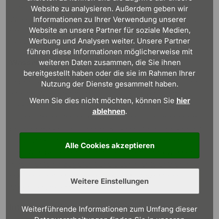
Filtersystem, das keinen Wassertank benötigt. Das
Website zu analysieren. Außerdem geben wir
Wasser wird direkt bei der Nutzung aufbereitet. So
Informationen zu Ihrer Verwendung unserer
Website an unsere Partner für soziale Medien,
erhalten Sie frisch aufbereitetes Wasser in
Werbung und Analysen weiter. Unsere Partner
Trinkwasserqualität ohne lange Standzeiten.
führen diese Informationen möglicherweise mit
Wasserenthärtungsanlage
weiteren Daten zusammen, die Sie ihnen
bereitgestellt haben oder die sie im Rahmen Ihrer
Leben Sie in einer Region mit hartem Wasser? Dann
Nutzung der Dienste gesammelt haben.
ist eine Wasserenthärtungsanlage unverzichtbar.
Wenn Sie dies nicht möchten, können Sie
hier
Diese reduziert Kalkablagerungen in Leitungen und
ablehnen
.
Haushaltsgeräten sowie Armaturen. Das Besondere
bei Viebrockhaus? Unsere Kalkschutzanlage kommt
ganz ohne Chemie, Phosphate und Regeneriersalz
Alle Cookies akzeptieren
aus. Was bedeutet das für Sie? Ihrem Trinkwasser
wird nichts hinzugefügt und auch nichts entnommen,
sodass sämtliche für die Gesundheit wichtigen
Weitere Einstellungen
Mineralstoffe erhalten bleiben.
Intelligente Überwachungssysteme
Weiterführende Informationen zum Umfang dieser