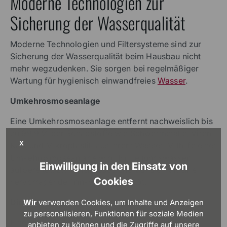
Moderne Technologien zur
Sicherung der Wasserqualität
Moderne Technologien und Filtersysteme sind zur
Sicherung der Wasserqualität beim Hausbau nicht
mehr wegzudenken. Sie sorgen bei regelmäßiger
Wartung für hygienisch einwandfreies
Wasser
.
Umkehrosmoseanlage
Eine Umkehrosmoseanlage entfernt nachweislich bis
zu 99,9 % der Schadstoffe wie Schwermetalle, Viren,
X
Kalk und Mikroplastik aus Ihrem Wasser. Mithilfe einer
Umkehrosmoseanlage wird Ihr Leitungswasser
Einwilligung in den Einsatz von
aufbereitet, zwischengespeichert und erhält eine
Cookies
hervorragende Trinkwasserqualität.
Direktfluss-Anlage
Wir
verwenden Cookies, um Inhalte und Anzeigen
zu personalisieren, Funktionen für soziale Medien
Eine Direktfluss-Anlage ist ein platzsparendes
anbieten zu können und die Zugriffe auf unsere