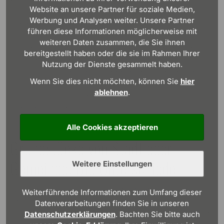
Ausschreibungen. Häufig werden diese auch über die
Website an unsere Partner für soziale Medien,
Webseite, über Mail-Verteiler oder in Newslettern
Werbung und Analysen weiter. Unsere Partner
kommuniziert, ein frühzeitiges Abonnieren lohnt sich
führen diese Informationen möglicherweise mit
also für angehende BauherrInnen. Nach der Zusage
weiteren Daten zusammen, die Sie ihnen
ist der Ablauf des Grundstückskaufs sehr ähnlich –
bereitgestellt haben oder die sie im Rahmen Ihrer
egal, ob von der Stadt oder von privat. In jedem Fall
Nutzung der Dienste gesammelt haben.
ist das Mitwirken von NotarInnen erforderlich: Ein
Wenn Sie dies nicht möchten, können Sie
hier
notariell beurkundeter Kaufvertrag ist zwingende
ablehnen
.
Voraussetzung, wenn Sie ein Grundstück von
Gemeinde oder Stadt kaufen.
Alle Cookies akzeptieren
Grundstücke von Stadt oder
Gemeinde: Die Unterschiede
Weitere Einstellungen
Wie bereits gesagt: Ob Sie nun ein Grundstück von
Weiterführende Informationen zum Umfang dieser
einer Stadt oder einer Gemeinde kaufen, das
Datenverarbeitungen finden Sie in unseren
Vorgehen ist sehr ähnlich. In der Praxis gibt es jedoch
Datenschutzerklärungen
. Bachten Sie bitte auch