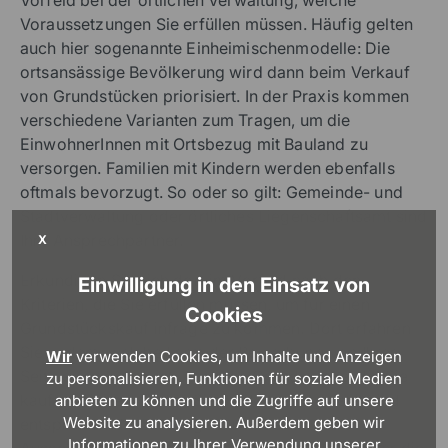
Vorfeld bei der örtlichen Verwaltung, welche
Voraussetzungen Sie erfüllen müssen. Häufig gelten
auch hier sogenannte Einheimischenmodelle: Die
ortsansässige Bevölkerung wird dann beim Verkauf
von Grundstücken priorisiert. In der Praxis kommen
verschiedene Varianten zum Tragen, um die
EinwohnerInnen mit Ortsbezug mit Bauland zu
versorgen. Familien mit Kindern werden ebenfalls
oftmals bevorzugt. So oder so gilt: Gemeinde- und
Stadtverwaltung oder örtliches Liegenschaftsamt sind
Ihre Ansprechpartner.
X
Erkundigen Sie sich dort im Vorfeld nach den
Einwilligung in den Einsatz von
Kriterien, die Sie erfüllen müssen, um für einen
Cookies
Grundstückskauf infrage zu kommen. Dort erfahren
Sie zudem, welche Form der Bewerbung von Ihrer
Wir
verwenden Cookies, um Inhalte und Anzeigen
Seite erforderlich ist. Auch die Grundstücke, die Sie
zu personalisieren, Funktionen für soziale Medien
kaufen können, finden Sie direkt hier: Typisch sind
anbieten zu können und die Zugriffe auf unsere
Website zu analysieren. Außerdem geben wir
entsprechende Aushänge zu aktuellen
Informationen zu Ihrer Verwendung unserer