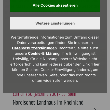
Sie am „lebenden Objekt“ entdecken, was den Bau
Alle Cookies akzeptieren
eines Massivhauses mit Viebrockhaus so besonders
macht – und sich Ideen für Ihr eigenes Traumhaus
abholen.
Weitere Einstellungen
Weiterführende Informationen zum Umfang dieser
Datenverarbeitungen finden Sie in unseren
Datenschutzerklärungen
. Bachten Sie bitte auch
unsere
Cookie-Erklärung
. Ihre Einwilligung ist
freiwillig, für die Nutzung unserer Website nicht
erforderlich und kann jederzeit über den Link "Hier
können Sie Ihre Cookie-Einwilligung ändern.", am
Ende unserer Web-Seite, oder das Icon rechts
unten widerrufen werden.
Edition 730 (Maxime 700) - bei Bonn
Nordisches Landhaus im Rheinland