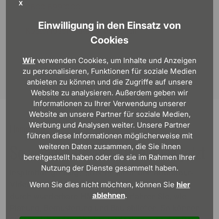
X
0800 8991000
Einwilligung in den Einsatz von
Kostenlosen Katalog bestellen
Cookies
Wir
verwenden Cookies, um Inhalte und Anzeigen
zu personalisieren, Funktionen für soziale Medien
anbieten zu können und die Zugriffe auf unsere
Website zu analysieren. Außerdem geben wir
Informationen zu Ihrer Verwendung unserer
Website an unsere Partner für soziale Medien,
Werbung und Analysen weiter. Unsere Partner
Homestories:
führen diese Informationen möglicherweise mit
So wohnen unsere KundInnen jetzt
weiteren Daten zusammen, die Sie ihnen
bereitgestellt haben oder die sie im Rahmen Ihrer
Nutzung der Dienste gesammelt haben.
Inspiration gefällig? Streifen Sie in den Roomtour-
Videos mit unseren Viebrockhaus-BauherrInnen
Wenn Sie dies nicht möchten, können Sie
hier
ablehnen
.
durch wunderbare Häuser und erfahren Sie, wie
Planung, Bemusterung und Bau abliefen. So können