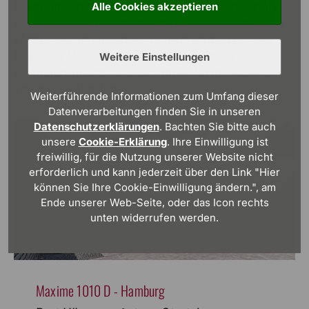
BauherrInnen durch wun­der­bare Häuser und erfahren
Alle Cookies akzeptieren
Sie, wie Planung, Bemusterung und Bau abliefen. So
können Sie am „lebenden Objekt“ ent­decken, was den
Bau eines Massivhauses mit Viebrockhaus so
Weitere Einstellungen
besonders macht – und sich Ideen für Ihr eigenes
Traumhaus abholen.
Weiterführende Informationen zum Umfang dieser
Datenverarbeitungen finden Sie in unseren
Datenschutzerklärungen
. Bachten Sie bitte auch
unsere
Cookie-Erklärung
. Ihre Einwilligung ist
freiwillig, für die Nutzung unserer Website nicht
erforderlich und kann jederzeit über den Link "Hier
können Sie Ihre Cookie-Einwilligung ändern.", am
Ende unserer Web-Seite, oder das Icon rechts
unten widerrufen werden.
Maxime 1010 D - Hamburg