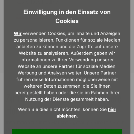
Kostenlose Hotline:
Einwilligung in den Einsatz von
0800 8991000
Cookies
Kostenlosen Katalog bestellen
Wir
verwenden Cookies, um Inhalte und Anzeigen
zu personalisieren, Funktionen für soziale Medien
anbieten zu können und die Zugriffe auf unsere
Website zu analysieren. Außerdem geben wir
Informationen zu Ihrer Verwendung unserer
Website an unsere Partner für soziale Medien,
Werbung und Analysen weiter. Unsere Partner
führen diese Informationen möglicherweise mit
weiteren Daten zusammen, die Sie ihnen
bereitgestellt haben oder die sie im Rahmen Ihrer
Zufriedene BauherrInnen: Unsere
Nutzung der Dienste gesammelt haben.
Homestories
Wenn Sie dies nicht möchten, können Sie
hier
ablehnen
.
Inspiration für Ihren Hausbau gefällig? Streifen Sie in
den Roomtour-Videos mit unseren Viebrockhaus-