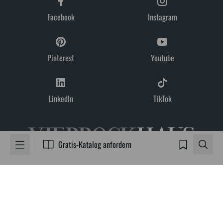
Facebook
Instagram
Pinterest
Youtube
LinkedIn
TikTok
Gratis-Katalog anfordern
Viebrockhaus AG | Grashofweg 11b | 21698 Harsefeld
Hier können Sie Ihre Cookie-Einwilligungen ändern.